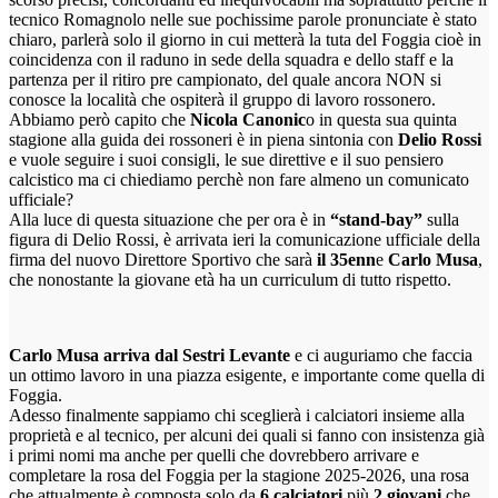
tecnico Romagnolo nelle sue pochissime parole pronunciate è stato
chiaro, parlerà solo il giorno in cui metterà la tuta del Foggia cioè in
coincidenza con il raduno in sede della squadra e dello staff e la
partenza per il ritiro pre campionato, del quale ancora NON si
conosce la località che ospiterà il gruppo di lavoro rossonero.
Abbiamo però capito che
Nicola Canonic
o in questa sua quinta
stagione alla guida dei rossoneri è in piena sintonia con
Delio Rossi
e vuole seguire i suoi consigli, le sue direttive e il suo pensiero
calcistico ma ci chiediamo perchè non fare almeno un comunicato
ufficiale?
Alla luce di questa situazione che per ora è in
“stand-bay”
sulla
figura di Delio Rossi, è arrivata ieri la comunicazione ufficiale della
firma del nuovo Direttore Sportivo che sarà
il 35enn
e
Carlo Musa
,
che nonostante la giovane età ha un curriculum di tutto rispetto.
Carlo Musa arriva dal Sestri Levante
e ci auguriamo che faccia
un ottimo lavoro in una piazza esigente, e importante come quella di
Foggia.
Adesso finalmente sappiamo chi sceglierà i calciatori insieme alla
proprietà e al tecnico, per alcuni dei quali si fanno con insistenza già
i primi nomi ma anche per quelli che dovrebbero arrivare e
completare la rosa del Foggia per la stagione 2025-2026, una rosa
che attualmente è composta solo da
6 calciatori
più
2 giovani
che