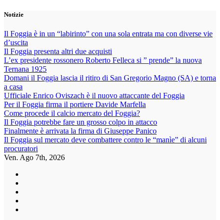
Vai
Notizie
al
contenuto
Il Foggia è in un “labirinto” con una sola entrata ma con diverse vie
d’uscita
Il Foggia presenta altri due acquisti
L’ex presidente rossonero Roberto Felleca si ” prende” la nuova
Ternana 1925
Domani il Foggia lascia il ritiro di San Gregorio Magno (SA) e torna
a casa
Ufficiale Enrico Oviszach è il nuovo attaccante del Foggia
Per il Foggia firma il portiere Davide Marfella
Come procede il calcio mercato del Foggia?
Il Foggia potrebbe fare un grosso colpo in attacco
Finalmente è arrivata la firma di Giuseppe Panico
Il Foggia sul mercato deve combattere contro le “manìe” di alcuni
procuratori
Ven. Ago 7th, 2026