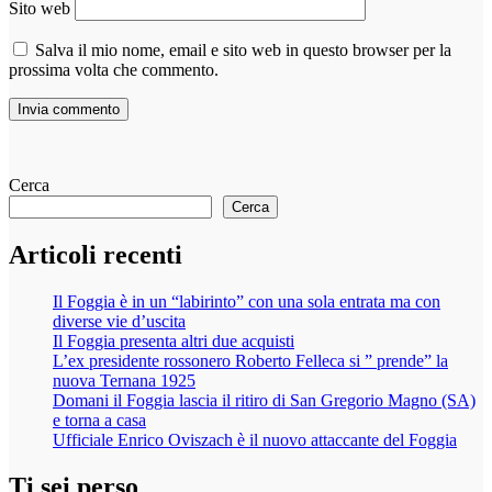
Sito web
Salva il mio nome, email e sito web in questo browser per la
prossima volta che commento.
Cerca
Cerca
Articoli recenti
Il Foggia è in un “labirinto” con una sola entrata ma con
diverse vie d’uscita
Il Foggia presenta altri due acquisti
L’ex presidente rossonero Roberto Felleca si ” prende” la
nuova Ternana 1925
Domani il Foggia lascia il ritiro di San Gregorio Magno (SA)
e torna a casa
Ufficiale Enrico Oviszach è il nuovo attaccante del Foggia
Ti sei perso