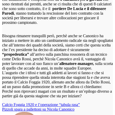
sono rientrati dai prestiti, anche se ci risulta che di questi 8 calciatori
che sono sotto contratto, il e il
portiere De Lucia
e il difensore
Parodi
, stanno trattando la rescissione del loro contratto con la
società per liberarsi e trovare altre collocazioni per giocare il
prossimo campionato.
Bisogna rimanere tranquilli però, perchè anche se Canonico ha
iniziato a mettere in atto un cambiamento radicale sia negli spogliatoi
che all’interno dei quadri della società, siamo certi che questa scelta
che l’ex presidente ha deciso di adottare è sicuramente
“propedeutica”
all’arrivo sulla panchina rossonera di un tecnico
come Delio Rossi, perchè Nicola Canonico avrà il, vantaggio di
poter lavorare con al suo fianco un’
allenatore-manager,
sulla scorta
di quello che accade da anni, in molte squadre Europee.
L’augurio che i tifosi e tutti gli addetti ai lavori si fanno e che si
possa riprendere quella strada interrotta due stagioni fa e che aveva
portato il Calcio Foggia 1920, allenato anche allora da Delio Rossi,
ad un passo dalla promozione in serie B e allora ci chiediamo:
Perchè non riprovarci magari con un risultato e un’epilogo diverso a
partire già da questa stagione che sta per iniziare?
Navigazione
Calcio Foggia 1920 e l’operazione “tabula rasa”
Pizzoli spara a pallettoni su Nicola Canonico
articoli