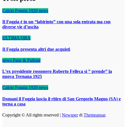
Calcio Foggia 1920
news
Il Foggia è in un “labirinto” con una sola entrata ma con
diverse vie d’uscita
ULTIMA ORA
Il Foggia presenta altri due acquisti
news
Pane & Pallone
L’ex presidente rossonero Roberto Felleca si ” prende” la
nuova Ternana 1925
Calcio Foggia 1920
news
Domani il Foggia lascia il ritiro di San Gregorio Magno (SA) e
torna a casa
Copyright © All rights reserved
|
Newsper
di
Themeansar
.