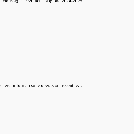
l Calcio Foggia 1920 nella stagione 2024-2025.…
tenerci informati sulle operazioni recenti e…