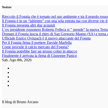
Vai
Notizie
al
contenuto
Rieccolo il Foggia che è tornato nel suo ambiente e tra il popolo ross
Il Foggia è in un “labirinto” con una sola entrata ma con diverse vie d
Il Foggia presenta altri due acquisti
L’ex presidente rossonero Roberto Felleca si ” prende” la nuova Ter
Domani il Foggia lascia il ritiro di San Gregorio Magno (SA) e torna 
Ufficiale Enrico Oviszach è il nuovo attaccante del Foggia
Per il Foggia firma il portiere Davide Marfella
Come procede il calcio mercato del Foggia?
Il Foggia potrebbe fare un grosso colpo in attacco
Finalmente è arrivata la firma di Giuseppe Panico
Sab. Ago 8th, 2026
Il blog di Bruno Arcano