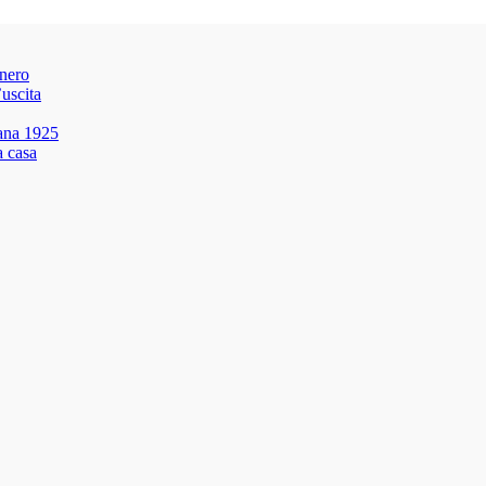
onero
’uscita
nana 1925
a casa