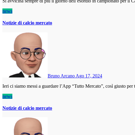
Si avvicina sempre di più il giorno dell’esordio in campionato per i
news
Notizie di calcio mercato
Bruno Arcano
Ago 17, 2024
Ieri ci siamo messi a guardare l’App “Tutto Mercato”, così giusto per 
news
Notizie di calcio mercato